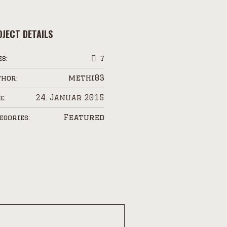
JECT DETAILS
es:
7
methi83
hor:
24. Januar 2015
e:
Featured
egories: