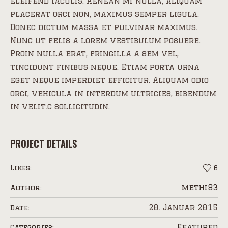
eleifend iaculis. Aenean mi nulla, aliquam
placerat orci non, maximus semper ligula.
Donec dictum massa et pulvinar maximus.
Nunc ut felis a lorem vestibulum posuere.
Proin nulla erat, fringilla a sem vel,
tincidunt finibus neque. Etiam porta urna
eget neque imperdiet efficitur. Aliquam odio
orci, vehicula in interdum ultricies, bibendum
in velit.c sollicitudin.
PROJECT DETAILS
Likes:
6
methi83
Author:
20. Januar 2015
Date:
Featured
Categories: